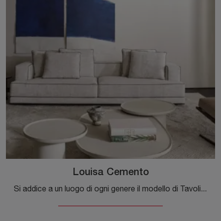
Louisa Cemento
Si addice a un luogo di ogni genere il modello di Tavolino in cemento Louisa di Molteni & C che vedi: completerà i mobili di casa coniugando ...