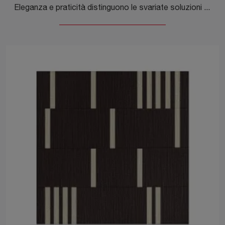
Eleganza e praticità distinguono le svariate soluzioni del brand, tra cui questo modello di Tavolino Fleur di Molteni & C in vetro di grande valore ...