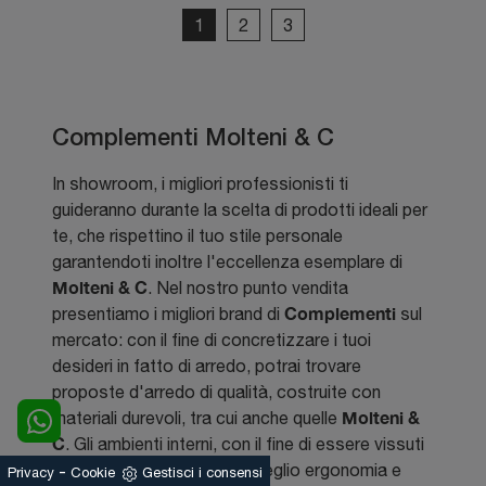
1
2
3
Complementi Molteni & C
In showroom, i migliori professionisti ti
guideranno durante la scelta di prodotti ideali per
te, che rispettino il tuo stile personale
garantendoti inoltre l'eccellenza esemplare di
Molteni & C
. Nel nostro punto vendita
Complementi
presentiamo i migliori brand di
sul
mercato: con il fine di concretizzare i tuoi
desideri in fatto di arredo, potrai trovare
proposte d'arredo di qualità, costruite con
Molteni &
materiali durevoli, tra cui anche quelle
C
. Gli ambienti interni, con il fine di essere vissuti
al meglio, devono unire al meglio ergonomia e
-
Privacy
Cookie
Gestisci i consensi