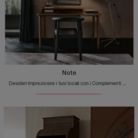
Note
Desideri impreziosire i tuoi locali con i Complementi Molteni & C? Eccoti diversi modelli di scrittoi in legno come Note.