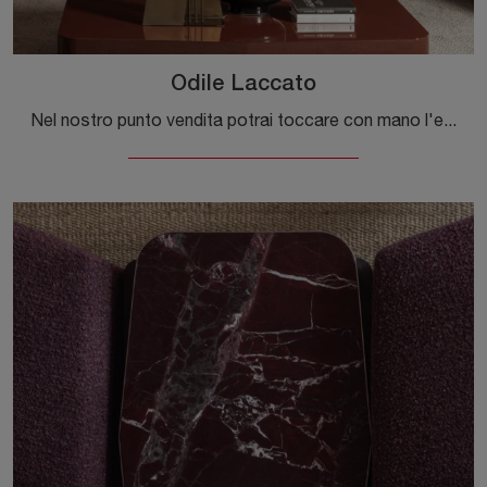
Odile Laccato
Nel nostro punto vendita potrai toccare con mano l'eccellenza dei modelli di tavolini design in laccato del marchio, proprio come questa soluzione in ...