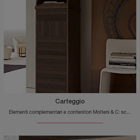
Carteggio
Elementi complementari e contenitori Molteni & C: scopri come arricchire i tuoi locali moderni con il modello Carteggio.