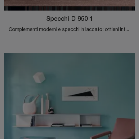
Specchi D 950 1
Complementi moderni e specchi in laccato: ottieni informazioni sul modello Specchi D 950 1 di Molteni & C e potrai arricchire i tuoi locali.