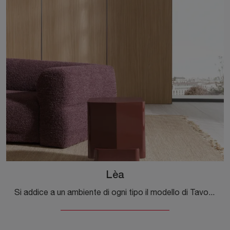
Lèa
Si addice a un ambiente di ogni tipo il modello di Tavolino Lèa di Molteni & C che vedi: completerà gli arredi di casa coniugando praticità e design.