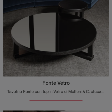
Fonte Vetro
Tavolino Fonte con top in Vetro di Molteni & C: clicca e ottieni informazioni sui Complementi e tavolini design in vetro del noto e rinomato brand!