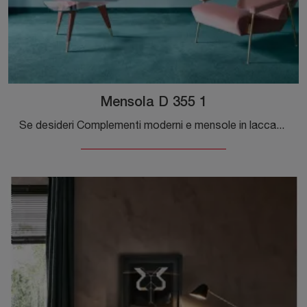
Mensola D 355 1
Se desideri Complementi moderni e mensole in laccato scopri di più sul modello Mensola D 355 1 del marchio Molteni & C.