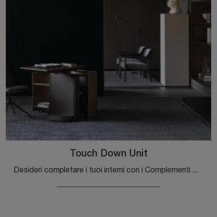
Touch Down Unit
Desideri completare i tuoi interni con i Complementi Molteni & C? Eccoti differenti modelli di scrittoi in legno come Touch Down Unit.