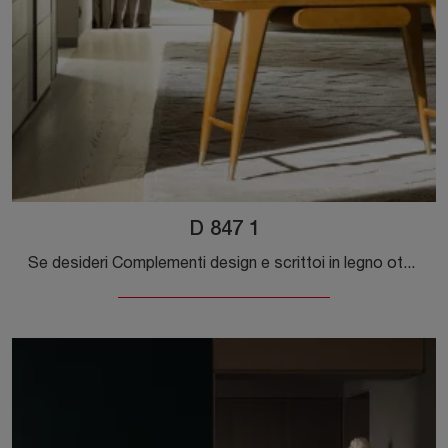
D 847 1
Se desideri Complementi design e scrittoi in legno ottieni informazioni sul modello D 847 1 della marca Molteni & C.