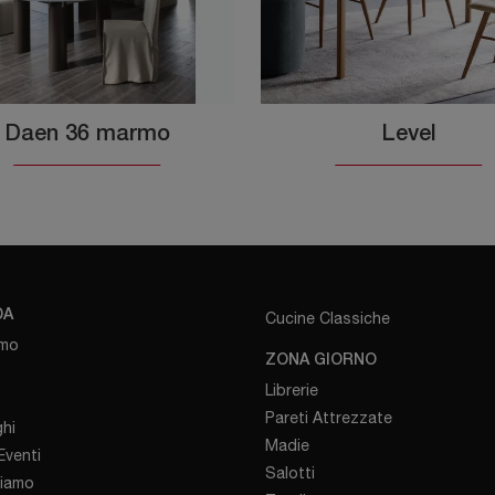
Daen 36 marmo
Level
DA
Cucine Classiche
amo
ZONA GIORNO
Librerie
Pareti Attrezzate
hi
Madie
venti
Salotti
iamo