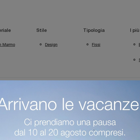
riale
Stile
Tipologia
I più
In Marmo
Design
Fissi
Trento
Tavoli Ditre Italia Bergamo
Tavoli Ditre Italia Sirmione