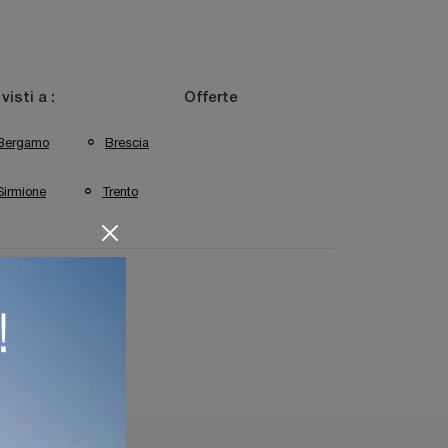
 visti a :
Offerte
Bergamo
Brescia
Sirmione
Trento