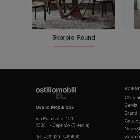
Skorpio Round
AZIEN
Chi Si
Servizi
Ostilio Mobili Spa
Brand
Via Palazzolo, 120
Catalog
25031 - Capriolo (Brescia)
News&E
Sosten
Tel.
+39 030-7460890