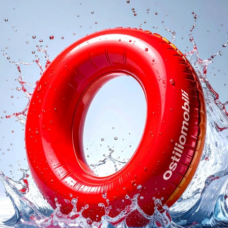
oghi
Richiedi 