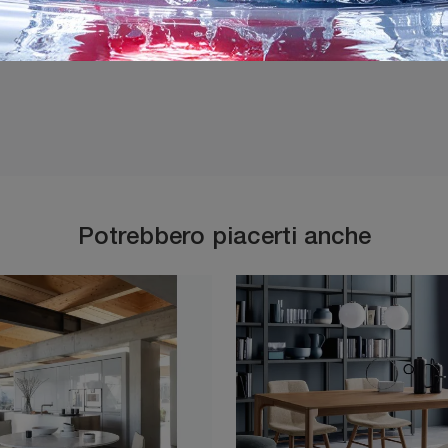
Ho preso visione della
P
Potrebbero piacerti anche