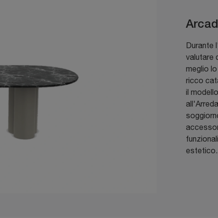
Arca
Durante l
valutare 
meglio lo
ricco cat
il modell
all'Arred
soggiorno
accessori
funzionali
estetico.