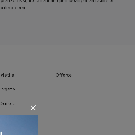
pranzo fissi, tra cui anche quelli ideali per arricchire al
cali moderni.
 visti a :
Offerte
Bergamo
Cremona
Desenzano Del Garda
Sirmione