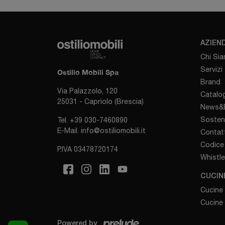
AZIEN
Chi Si
Servizi
Ostilio Mobili Spa
Brand
Via Palazzolo, 120
Catalog
25031 - Capriolo (Brescia)
News&E
Sosten
Tel.
+39 030-7460890
E-Mail.
info@ostiliomobili.it
Contatt
Codice 
P.IVA 03478720174
Whistl
CUCIN
Cucine
Cucine
Powered by