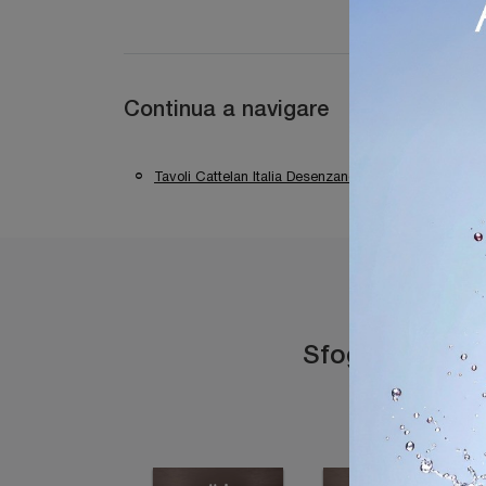
Continua a navigare
Tavoli Cattelan Italia Desenzano Del Garda
Sfoglia i catal