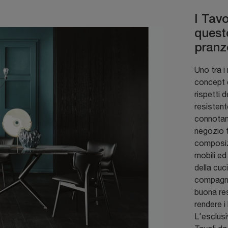
I Tavo
quest
pranz
Uno tra i 
concept d
rispetti 
resistent
connotano
negozio t
composizi
mobili ed
della cuci
compagnia
buona res
rendere i 
L'esclusi