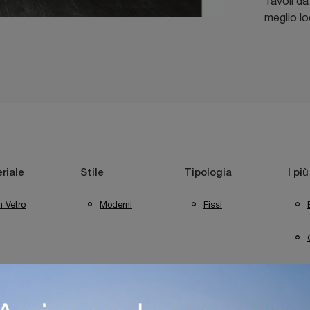
Tavoli da 
meglio lo
riale
Stile
Tipologia
I più
n Vetro
Moderni
Fissi