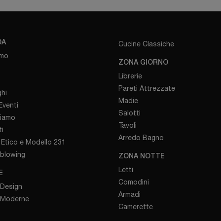
DA
Cucine Classiche
amo
ZONA GIORNO
Librerie
Pareti Attrezzate
hi
Madie
venti
Salotti
iamo
Tavoli
i
Arredo Bagno
Etico e Modello 231
eblowing
ZONA NOTTE
Letti
E
Comodini
 Design
Armadi
 Moderne
Camerette