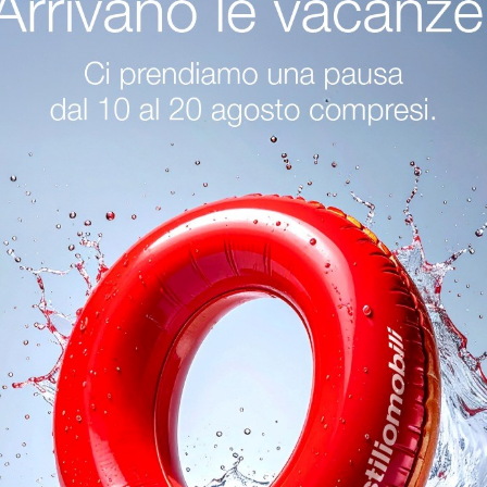
Tavoli Cattelan Italia Bergamo
Tavoli Cattelan Italia Cremona
oghi
Richiedi 