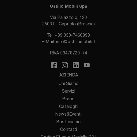
Ostilio Mobili Spa
Via Palazzolo, 120
25031 - Capriolo (Brescia)
Tel.
+39 030-7460890
E-Mail.
info@ostiliomobili.it
P.IVA 03478720174
AZIENDA
Chi Siamo
Servizi
Brand
Cataloghi
News&Eventi
Sosteniamo
Contatti
Codice Etico e Modello 231