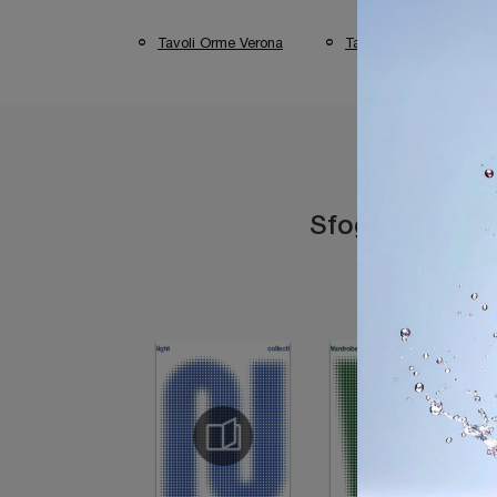
Tavoli Orme Verona
Tavoli Orme Desenzano
Sfoglia i catal