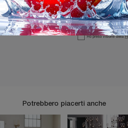
Ho preso visione della
P
Potrebbero piacerti anche