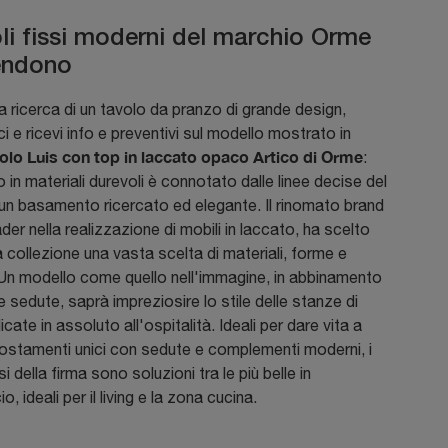
oli fissi moderni del marchio Orme
tendono
la ricerca di un tavolo da pranzo di grande design,
i e ricevi info e preventivi sul modello mostrato in
olo Luis con top in laccato opaco Artico di Orme
:
o in materiali durevoli è connotato dalle linee decise del
un basamento ricercato ed elegante. Il rinomato brand
der nella realizzazione di mobili in laccato, ha scelto
a collezione una vasta scelta di materiali, forme e
 Un modello come quello nell'immagine, in abbinamento
te sedute, saprà impreziosire lo stile delle stanze di
cate in assoluto all'ospitalità. Ideali per dare vita a
ostamenti unici con sedute e complementi moderni, i
si della firma sono soluzioni tra le più belle in
 ideali per il living e la zona cucina.