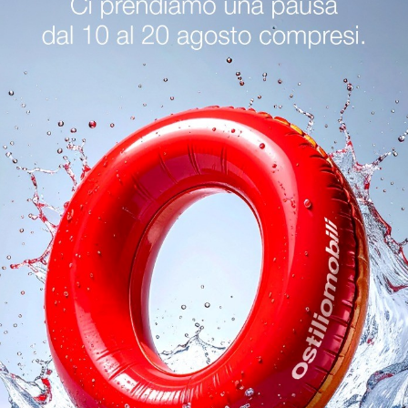
 Del Garda
Tavoli Orme Cremona
Tavoli Orme Sirmione
oghi
Richiedi 