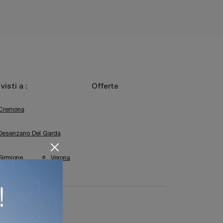
 visti a :
Offerte
Cremona
Desenzano Del Garda
Sirmione
Verona