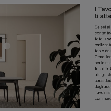
I Tav
ti at
Se sei al
contattac
Tav
foto.
realizzat
top e da 
Orme, lea
per la su
tonalità.
alle gius
casa dedi
degli acc
Tavoli fis
commercio,