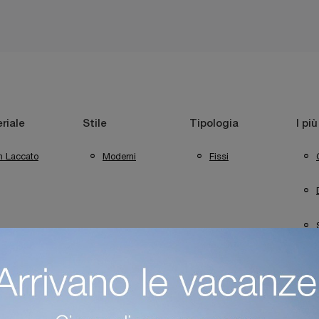
riale
Stile
Tipologia
I più
n Laccato
Moderni
Fissi