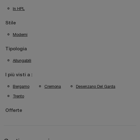
In HPL
Stile
Moderni
Tipologia
Allungabili
I più visti a :
Bergamo
Cremona
Desenzano Del Garda
Trento
Offerte