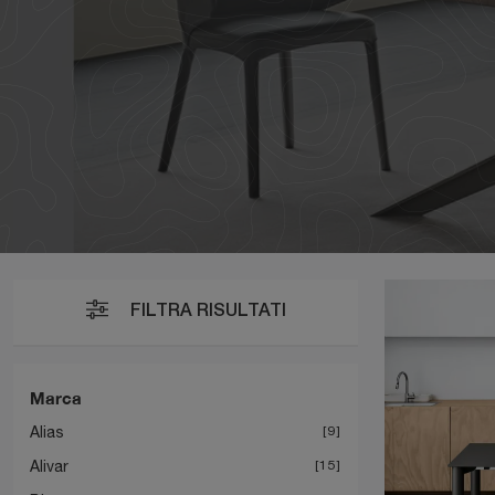
FILTRA RISULTATI
Marca
Alias
9
Alivar
15