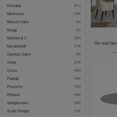
Kristalia
21
Miniforms
18
Minotti Italia
4
Mogg
7
Molteni & C
24
Novamobili
10
Opinion Ciatti
5
Orme
15
Ozzio
42
Pedrali
30
Presotto
12
Riflessi
43
Sangiacomo
25
Scab Design
13