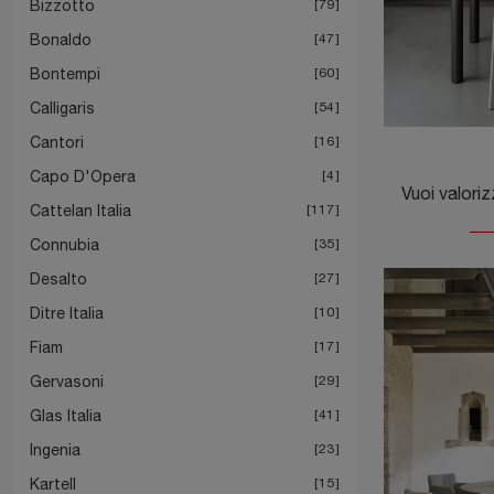
Bizzotto
79
Bonaldo
47
Bontempi
60
Calligaris
54
Cantori
16
Capo D'Opera
4
Cattelan Italia
117
Connubia
35
Desalto
27
Ditre Italia
10
Fiam
17
Gervasoni
29
Glas Italia
41
Ingenia
23
Kartell
15