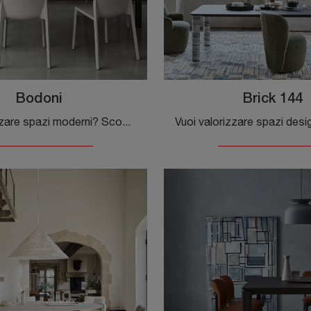
Bodoni
Brick 144
Vuoi valorizzare spazi moderni? Scopri di più sui tavoli moderni allungabili: il modello da cucina Bodoni ti attende.