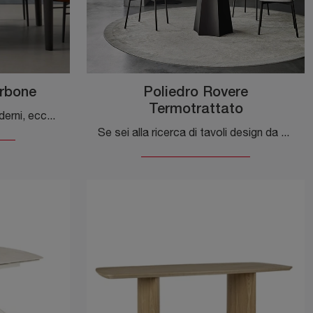
rbone
Poliedro Rovere
Termotrattato
Se vuoi tavoli allungabili moderni, ecco a te il modello da pranzo in legno Desco Rovere Carbone dell'azienda Sangiacomo.
Se sei alla ricerca di tavoli design da pranzo, scopri i modelli fissi di Sangiacomo: clicca e scopri il modello Poliedro Rovere Termotrattato in ...