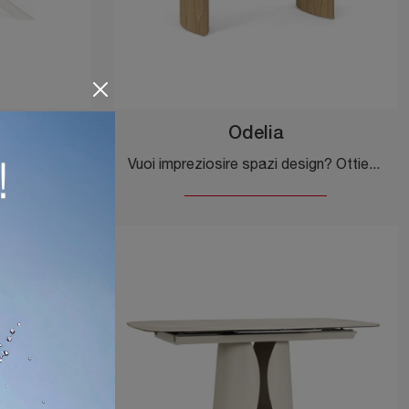
Odelia
Vuoi avere ulteriori info sul tavolo da pranzo Janika di Bizzotto? Clicca e scopri di più sui modelli allungabili del brand.
Vuoi impreziosire spazi design? Ottieni informazioni sui tavoli design fissi: il modello da pranzo Odelia ti aspetta.