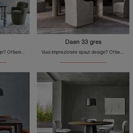
Daen 33 gres
Vuoi valorizzare spazi design? Ottieni informazioni sui tavoli design fissi: il modello da pranzo Brick 144 ti sta aspettando.
Vuoi impreziosire spazi design? Ottieni informazioni sui tavoli design fissi: il modello da pranzo Daen 33 gres ti aspetta.