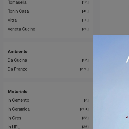
Tomasella
13
Tonin Casa
46
Vitra
10
Veneta Cucine
29
Ambiente
Da Cucina
95
Da Pranzo
870
Materiale
In Cemento
3
In Ceramica
204
In Gres
52
In HPL
26