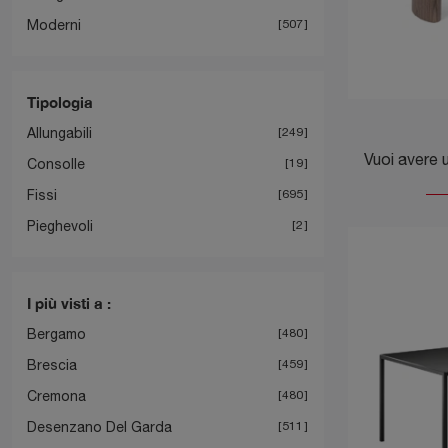
Moderni
507
Tipologia
Allungabili
249
Consolle
19
Fissi
695
Pieghevoli
2
I più visti a :
Bergamo
480
Brescia
459
Cremona
480
Desenzano Del Garda
511