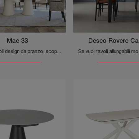
Mae 33
Desco Rovere Ca
Se vuoi tavoli design da pranzo, scopri i modelli fissi di Gervasoni: clicca e scopri il modello Mae 33 in materico.