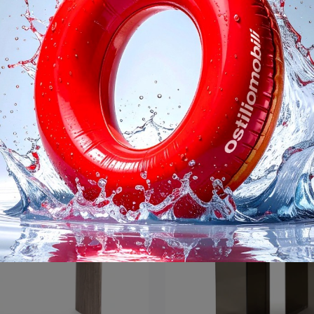
Orissa
Rawling
Vuoi impreziosire spazi design? Scopri di più sui tavoli design fissi: il modello da pranzo Orissa ti aspetta.