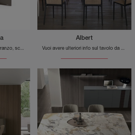
ra
Albert
Se cerchi tavoli design da pranzo, scopri i modelli fissi di Bizzotto: clicca e scopri il modello Iride to Ambra in vetro.
Vuoi avere ulteriori info sul tavolo da pranzo Albert di Kartell? Clicca e scopri di più sui modelli fissi della marca.