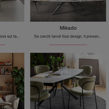
Mikado
Vuoi avere ulteriori informazioni sul tavolo da pranzo Fortuny di Tomasella? Clicca e scopri di più sui modelli fissi del brand.
Se cerchi tavoli fissi design, ti presentiamo il modello da pranzo in gres Mikado del marchio Tomasella.