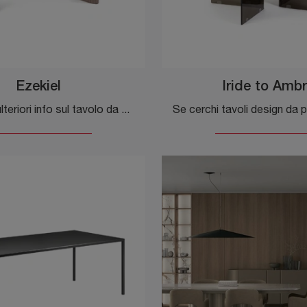
Ezekiel
Iride to Amb
Vuoi avere ulteriori info sul tavolo da pranzo Ezekiel di Bizzotto? Clicca e ottieni informazioni sui modelli fissi della firma.