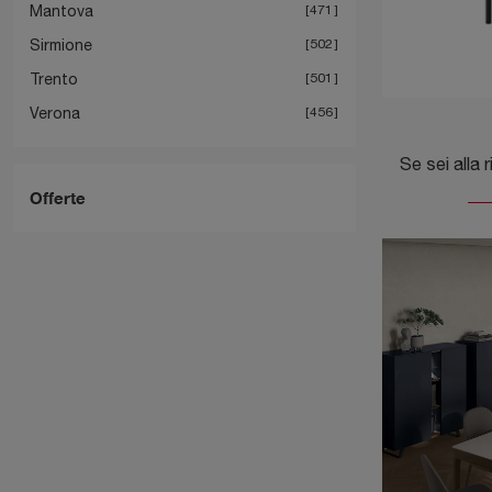
Mantova
471
Sirmione
502
Trento
501
Verona
456
Offerte