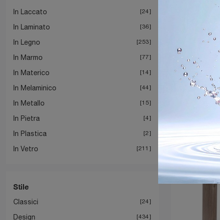
In Laccato
24
In Laminato
36
In Legno
253
In Marmo
77
In Materico
14
In Melaminico
44
In Metallo
15
In Pietra
4
In Plastica
2
In Vetro
211
Stile
Classici
24
Design
434