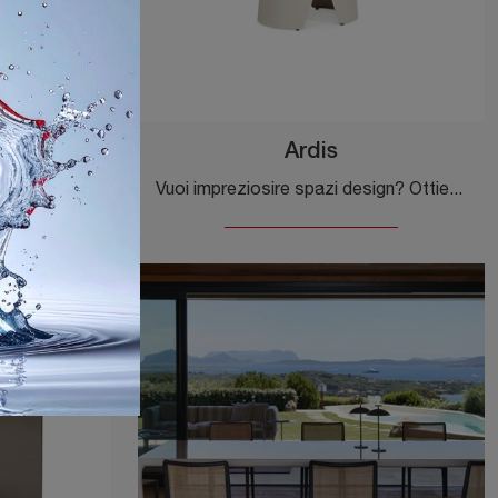
Ardis
Vuoi valorizzare spazi design? Ottieni informazioni sui tavoli design fissi: il modello da pranzo Rawling ti aspetta.
Vuoi impreziosire spazi design? Ottieni informazioni sui tavoli design allungabili: il modello da pranzo Ardis ti sta aspettando.