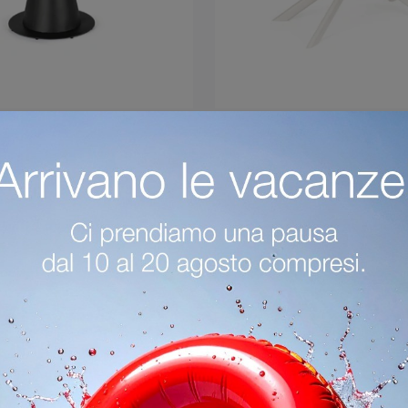
Jami
Janika
Se sei alla ricerca di tavoli moderni da pranzo, scopri i modelli allungabili di Bizzotto: clicca e scopri il modello Jami in gres.