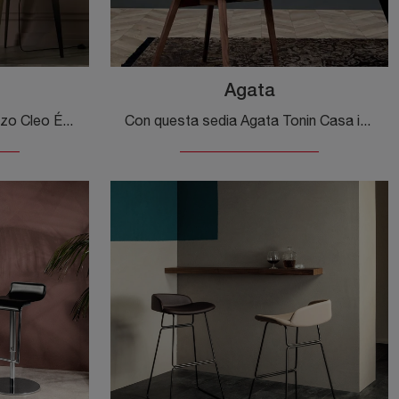
Agata
Ti offriamo la sedia da pranzo Cleo Élite per ambientazioni moderne, tra le più belle Sedie fisse di Tonin Casa.
Con questa sedia Agata Tonin Casa in ecopelle, una delle nostre sedute fisse design, potrai valorizzare i tuoi spazi.