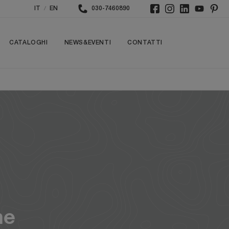
/
IT
EN
030-7460890
CATALOGHI
NEWS&EVENTI
CONTATTI
ne