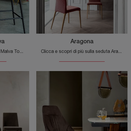
va
Aragona
Con questa sedia Sgabello Malva Tonin Casa in pelle, una delle nostre sedute sgabelli moderne, potrai valorizzare i tuoi interni.
Clicca e scopri di più sulla seduta Aragona di Tonin Casa in tessuto: le più belle Sedie fisse moderne ti aspettano.