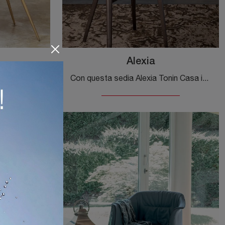
Alexia
Clicca per scoprire una ricca gamma di sedie fisse per stanze design: il modello Elmo di Tonin Casa ti sta aspettando!
Con questa sedia Alexia Tonin Casa in ecopelle, una tra le nostre sedute fisse moderne, potrai valorizzare i tuoi spazi.