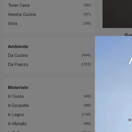
Tonin Casa
52
Veneta Cucine
67
Vitra
39
Sg
Ambiente
Da Cucina
494
Da Pranzo
723
Materiale
In Cuoio
48
In Ecopelle
98
In Legno
135
In Metallo
66