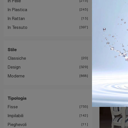
In Pelle
215
In Plastica
245
In Rattan
13
In Tessuto
397
Stile
Classiche
20
Design
329
Moderne
868
Tipologia
Fisse
755
Impilabili
142
Pieghevoli
11