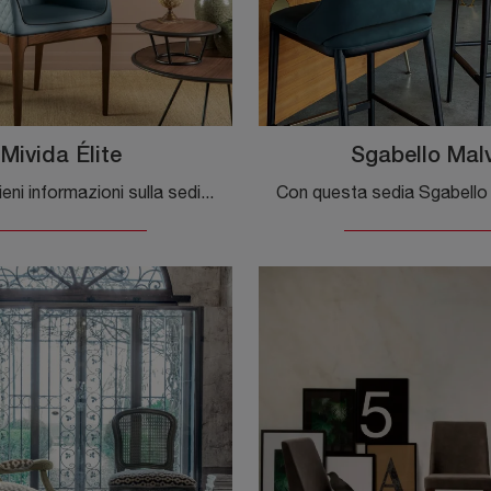
Mivida Élite
Sgabello Mal
Clicca e ottieni informazioni sulla sedia Mivida Élite di Tonin Casa in pelle: le più esclusive Sedie fisse moderne ti attendono.