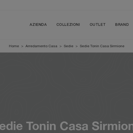
AZIENDA
COLLEZIONI
OUTLET
BRAND
Home
>
Arredamento Casa
>
Sedie
>
Sedie Tonin Casa Sirmione
edie Tonin Casa Sirmio