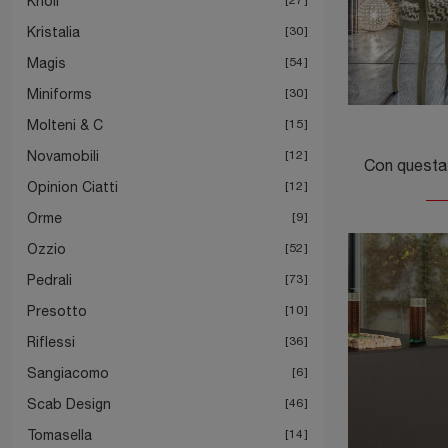
Knoll
Kristalia
30
Magis
54
Miniforms
30
Molteni & C
15
Novamobili
12
Opinion Ciatti
12
Orme
9
Ozzio
52
Pedrali
73
Presotto
10
Riflessi
36
Sangiacomo
6
Scab Design
46
Tomasella
14