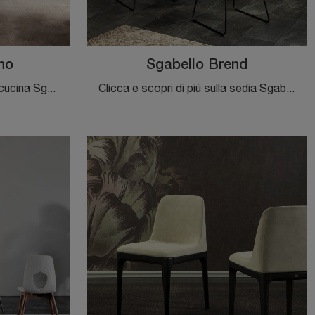
no
Sgabello Brend
Ti presentiamo la sedia da cucina Sgabello Milano per ambientazioni design, tra le più originali Sedie sgabelli di Tonin Casa.
Clicca e scopri di più sulla sedia Sgabello Brend di Tonin Casa in pelle: le più belle Sedie sgabelli design ti attendono.