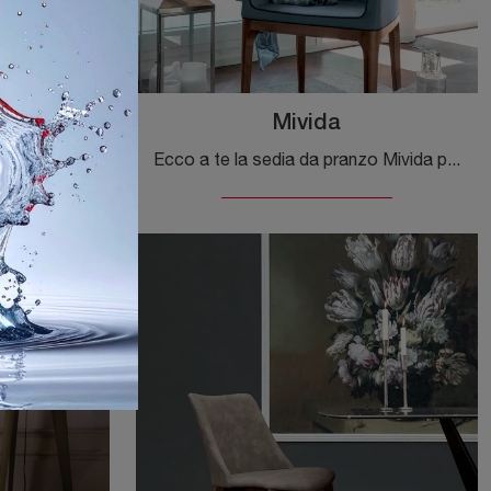
y
Mivida
Clicca per scoprire un ricco catalogo di sedie fisse per stanze classiche: il modello Sorrento Easy di Tonin Casa ti sta aspettando!
Ecco a te la sedia da pranzo Mivida per atmosfere design, tra le più esclusive Sedie fisse di Tonin Casa.