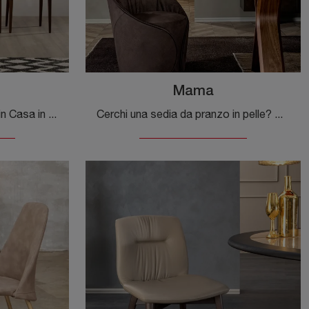
Mama
Con questa sedia Sam Tonin Casa in pelle, una tra le nostre sedute fisse moderne, potrai completare i tuoi interni.
Cerchi una sedia da pranzo in pelle? Clicca e scopri il modello Mama di Tonin Casa per ultimare i tuoi locali al meglio.