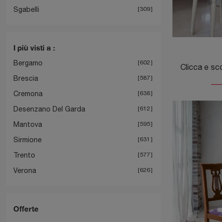
Sgabelli
309
I più visti a :
Bergamo
602
Brescia
587
Cremona
638
Desenzano Del Garda
612
Mantova
595
Sirmione
631
Trento
577
Verona
626
Offerte