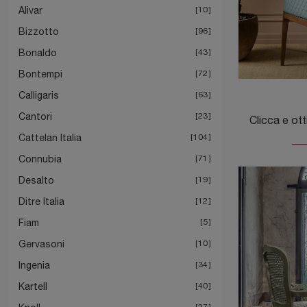
Alivar
10
Bizzotto
96
Bonaldo
43
Bontempi
72
Calligaris
63
Cantori
23
Cattelan Italia
104
Connubia
71
Desalto
19
Ditre Italia
12
Fiam
5
Gervasoni
10
Ingenia
34
Kartell
40
27