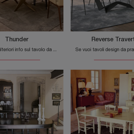
Thunder
Reverse Traver
Vuoi avere ulteriori info sul tavolo da pranzo Thunder di Tonin Casa? Clicca e scopri di più sui modelli fissi dell'azienda.