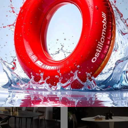
nder Silk Wood
Reverse
Vuoi avere ulteriori info sul tavolo da pranzo Thunder Silk Wood di Tonin Casa? Clicca e ottieni informazioni sui modelli fissi dell'azienda.