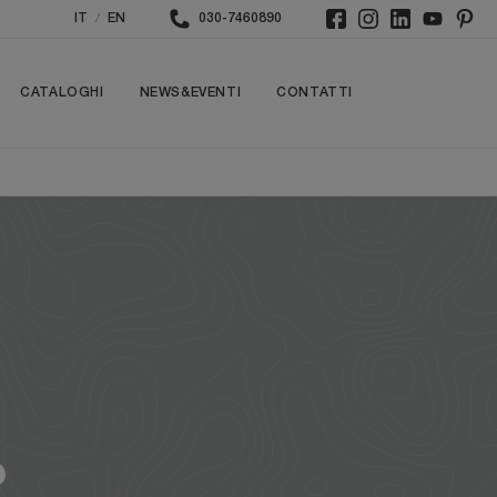
/
IT
EN
030-7460890
CATALOGHI
NEWS&EVENTI
CONTATTI
o