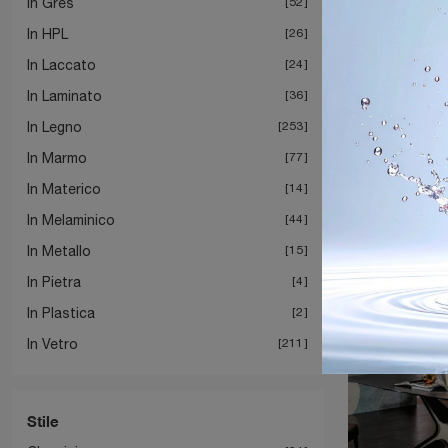
In Gres
52
In HPL
26
In Laccato
24
In Laminato
36
Thu
In Legno
253
In Marmo
77
In Materico
14
In Melaminico
44
In Metallo
15
In Pietra
4
In Plastica
2
In Vetro
211
Stile