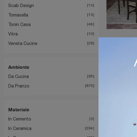
Scab Design
13
Tomasella
13
Tonin Casa
46
Vitra
10
Veneta Cucine
29
Ambiente
Da Cucina
95
Da Pranzo
870
Materiale
In Cemento
3
In Ceramica
204