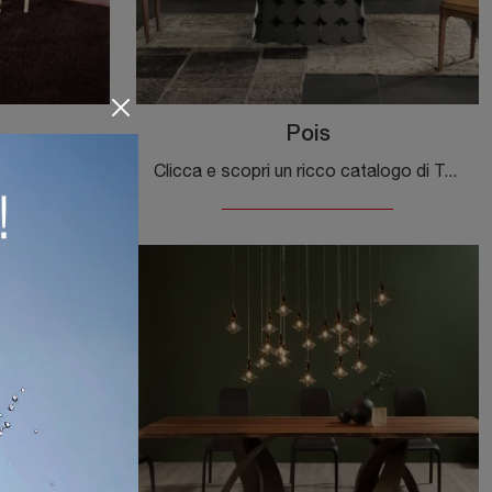
Pois
Vuoi avere ulteriori info sul tavolo da cucina Gilli di Tonin Casa? Clicca e ottieni informazioni sui modelli allungabili della marca.
Clicca e scopri un ricco catalogo di Tavoli design fissi da pranzo! Il modello Pois di Tonin Casa ti attende.