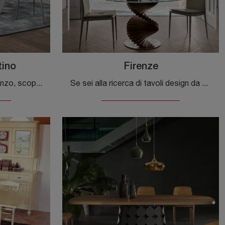
tino
Firenze
Se vuoi tavoli design da pranzo, scopri i modelli fissi di Tonin Casa: clicca e scopri il modello Reverse Travertino in gres.
Se sei alla ricerca di tavoli design da pranzo, scopri i modelli fissi di Tonin Casa: clicca e scopri il modello Firenze in vetro.