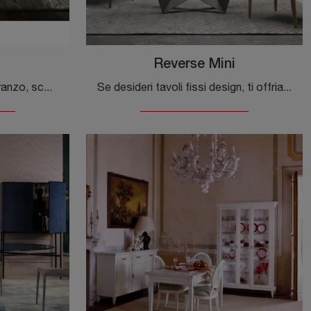
Reverse Mini
Se vuoi tavoli moderni da pranzo, scopri i modelli fissi di Tonin Casa: clicca e scopri il modello Ablos in vetro.
Se desideri tavoli fissi design, ti offriamo il modello da pranzo in vetro Reverse Mini del brand Tonin Casa.