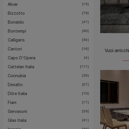
Alivar
15
Bizzotto
79
Bonaldo
47
Bontempi
60
Calligaris
54
Cantori
16
Capo D'Opera
4
Cattelan Italia
117
Connubia
35
Desalto
27
Ditre Italia
10
Fiam
17
Gervasoni
29
Glas Italia
41
23