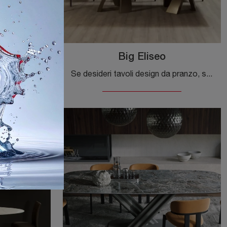
Big Eliseo
Vuoi completare spazi design? Scopri di più sui tavoli design fissi: il modello da pranzo Reverse ti attende.
Se desideri tavoli design da pranzo, scopri i modelli fissi di Tonin Casa: clicca e scopri il modello Big Eliseo in legno.