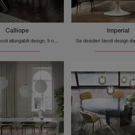
Calliope
Imperial
Se cerchi tavoli allungabili design, ti offriamo il modello da pranzo in ceramica Calliope dell'azienda Tonin Casa.