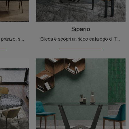
Sipario
Se desideri tavoli design da pranzo, scopri i modelli fissi di Tonin Casa: clicca e scopri il modello Imperial in ceramica.
Clicca e scopri un ricco catalogo di Tavoli design fissi da pranzo! Il modello Sipario di Tonin Casa ti sta aspettando.