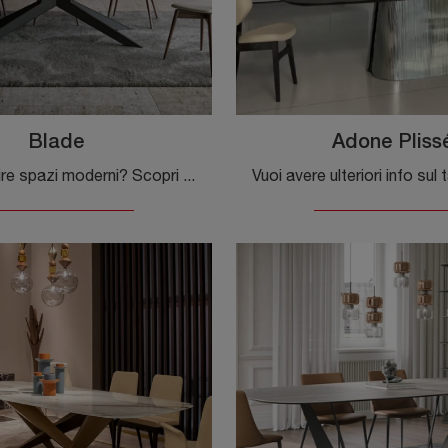
Blade
Adone Pliss
Vuoi arricchire spazi moderni? Scopri di più sui tavoli moderni fissi: il modello da pranzo Blade ti aspetta.