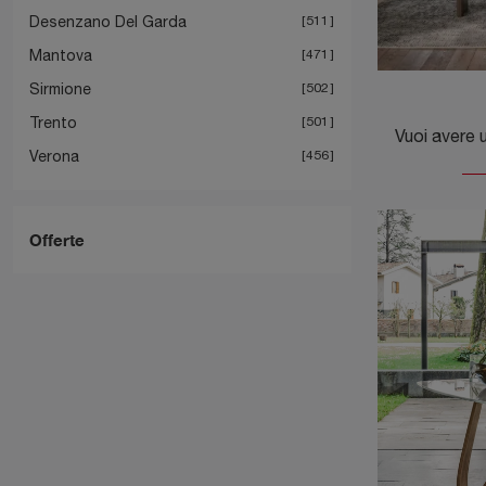
Desenzano Del Garda
511
Mantova
471
Sirmione
502
Trento
501
Verona
456
Offerte