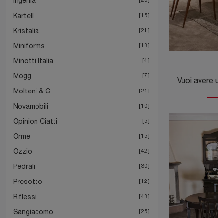
Ingenia
Kartell
15
Kristalia
21
Miniforms
18
Minotti Italia
4
Mogg
7
Molteni & C
24
Novamobili
10
Opinion Ciatti
5
Orme
15
Ozzio
42
Pedrali
30
Presotto
12
Riflessi
43
Sangiacomo
25