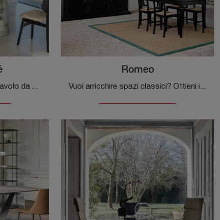
é
Romeo
Vuoi avere ulteriori info sul tavolo da pranzo Adone Plissé di Tonin Casa? Clicca e scopri di più sui modelli fissi del brand.
Vuoi arricchire spazi classici? Ottieni informazioni sui tavoli classici allungabili: il modello da pranzo Romeo ti attende.