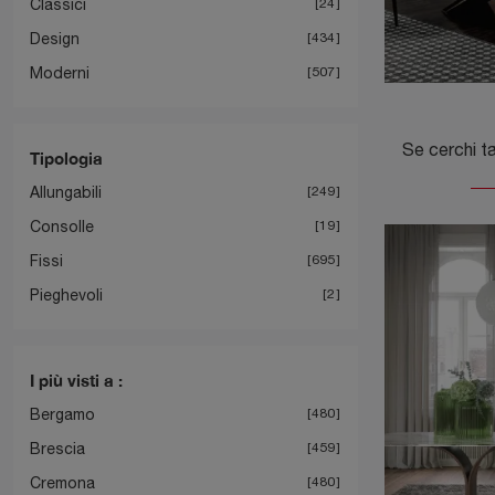
Classici
24
Design
434
Moderni
507
Tipologia
Allungabili
249
Consolle
19
Fissi
695
Pieghevoli
2
I più visti a :
Bergamo
480
Brescia
459
Cremona
480