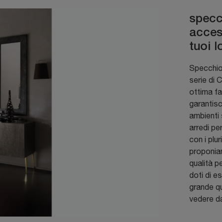
specc
acces
tuoi l
Specchio 
serie di 
ottima fa
garantisc
ambienti
arredi per
con i plu
proponiam
qualità p
doti di e
grande qu
vedere da