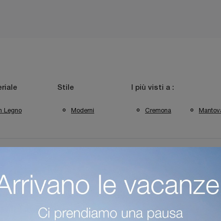
riale
Stile
I più visti a :
In Legno
Moderni
Cremona
Mantov
ecchi A Trento
Negozio Di Specchi A Mantova
Negozio Di 
antori Trento
Complementi Cantori Mantova
Complementi 