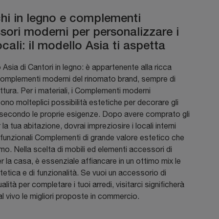
hi in legno e complementi
sori moderni per personalizzare i
ocali: il modello Asia ti aspetta
Asia di Cantori in legno: è appartenente alla ricca
Complementi moderni del rinomato brand, sempre di
ttura. Per i materiali, i Complementi moderni
ono molteplici possibilità estetiche per decorare gli
 secondo le proprie esigenze. Dopo avere comprato gli
 la tua abitazione, dovrai impreziosire i locali interni
rifunzionali Complementi di grande valore estetico che
o. Nella scelta di mobili ed elementi accessori di
er la casa, è essenziale affiancare in un ottimo mix le
stetica e di funzionalità. Se vuoi un accessorio di
alità per completare i tuoi arredi, visitarci significherà
l vivo le migliori proposte in commercio.