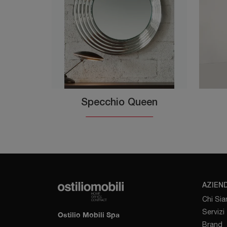
Specchio Queen
AZIEN
Chi Si
Servizi
Ostilio Mobili Spa
Brand