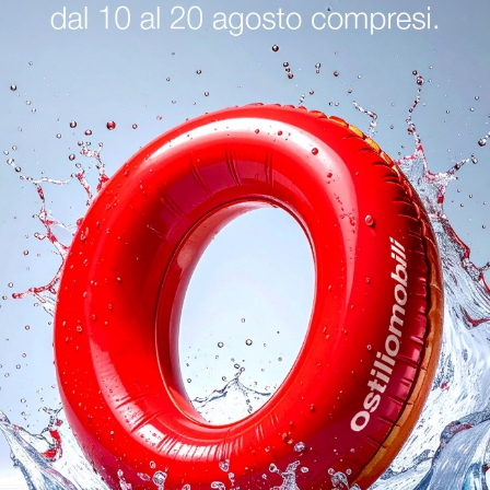
oghi
Richiedi 