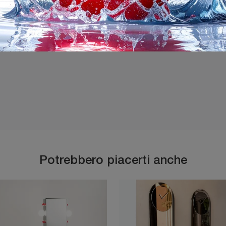
Ho preso visione della
P
Potrebbero piacerti anche