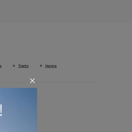
a
Trento
Verona
Specchi A Cremona
Cantori Cremona