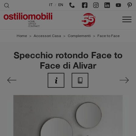
/
IT
EN
Home
>
Accessori Casa
>
Complementi
>
Face to Face
Specchio rotondo Face to
Face di Alivar