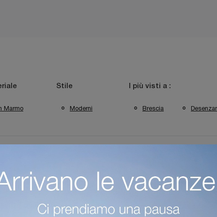
riale
Stile
I più visti a :
In Marmo
Moderni
Brescia
Desenzan
volini A Trento
Negozio Di Tavolini A Desenzano Del Garda
am Trento
Complementi Fiam Desenzano Del Garda
Comple