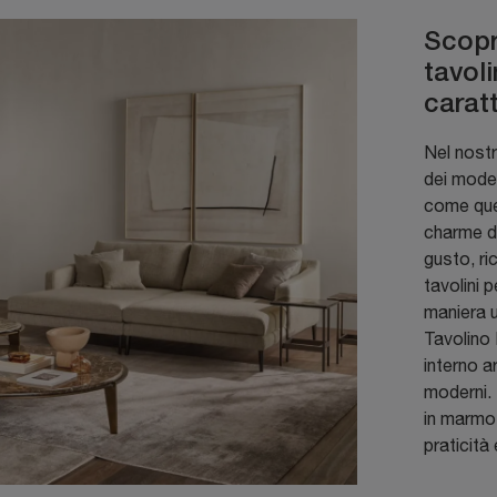
Scopr
tavoli
caratt
Nel nost
dei model
come ques
charme de
gusto, ri
tavolini 
maniera u
Tavolino 
interno a
moderni. 
in marmo 
praticità 