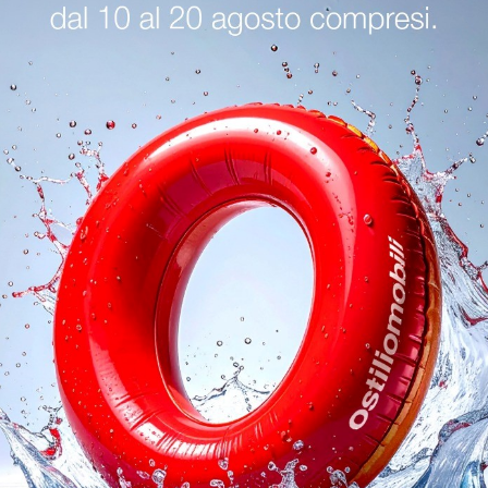
oghi
Richiedi 