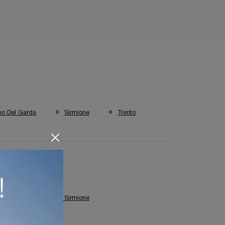
o Del Garda
Sirmione
Trento
Negozio Di Tavolini A Sirmione
menti Fiam Sirmione