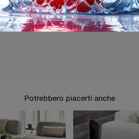
Ho preso visione della
P
Potrebbero piacerti anche