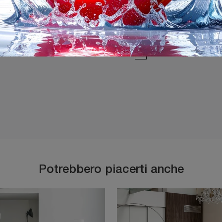
Ho preso visione della
P
Potrebbero piacerti anche