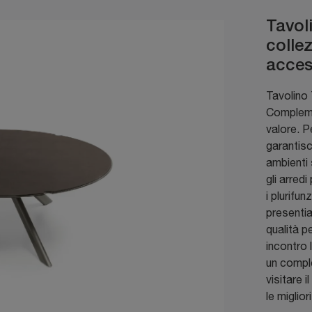
Tavol
colle
acces
Tavolino 
Compleme
valore. P
garantisc
ambienti
gli arred
i plurifu
presentia
qualità p
incontro 
un comple
visitare 
le miglio