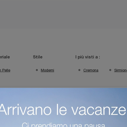
riale
Stile
I più visti a :
n Pelle
Moderni
Cremona
Sirmion
olini A Trento
Negozio Di Tavolini A Cremona
Negozio Di Ta