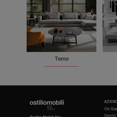
Tomo
AZIEN
Chi Si
Servizi
Ostilio Mobili Spa