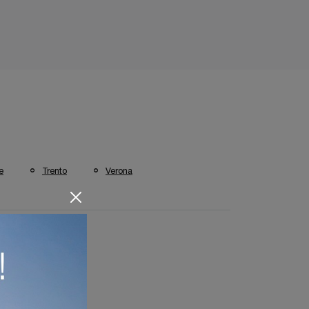
e
Trento
Verona
volini A Sirmione