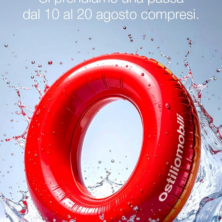
antori Trento
Complementi Cantori Cremona
Complementi 
oghi
Richiedi 