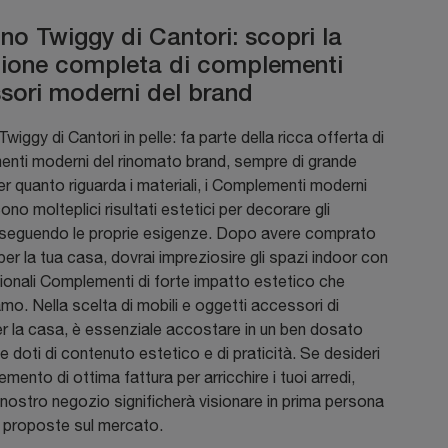
ino Twiggy di Cantori: scopri la
zione completa di complementi
sori moderni del brand
Twiggy di Cantori in pelle: fa parte della ricca offerta di
nti moderni del rinomato brand, sempre di grande
er quanto riguarda i materiali, i Complementi moderni
ono molteplici risultati estetici per decorare gli
 seguendo le proprie esigenze. Dopo avere comprato
i per la tua casa, dovrai impreziosire gli spazi indoor con
nzionali Complementi di forte impatto estetico che
mo. Nella scelta di mobili e oggetti accessori di
er la casa, è essenziale accostare in un ben dosato
le doti di contenuto estetico e di praticità. Se desideri
mento di ottima fattura per arricchire i tuoi arredi,
il nostro negozio significherà visionare in prima persona
ri proposte sul mercato.